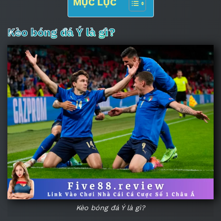
MỤC LỤC
Kèo bóng đá Ý là gì?
Kèo bóng đá Ý là gì?