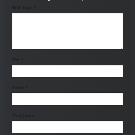
Bình luận
*
Tên
*
Email
*
Trang web