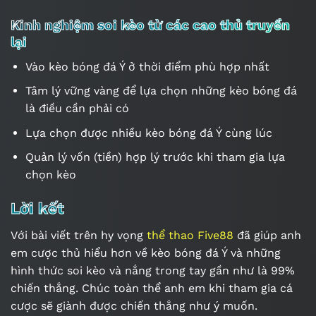
Kinh nghiệm soi kèo từ các cao thủ truyền
lại
Vào kèo bóng đá Ý ở thời điểm phù hợp nhất
Tâm lý vững vàng để lựa chọn những kèo bóng đá
là điều cần phải có
Lựa chọn được nhiều kèo bóng đá Ý cùng lúc
Quản lý vốn (tiền) hợp lý trước khi tham gia lựa
chọn kèo
Lời kết
Với bài viết trên hy vọng
thể thao Five88
đã giúp anh
em cược thủ hiểu hơn về kèo bóng đá Ý và những
hình thức soi kèo và nắng trong tay gần như là 99%
chiến thắng. Chúc toàn thể anh em khi tham gia cá
cược sẽ giành được chiến thắng như ý muốn.