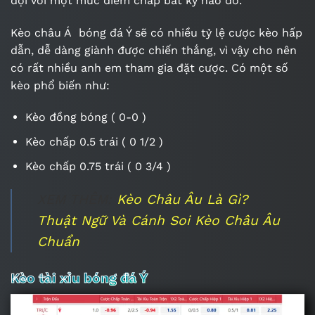
đội với một mức điểm chấp bất kỳ nào đó.
Kèo châu Á bóng đá Ý sẽ có nhiều tỷ lệ cược kèo hấp
dẫn, dễ dàng giành được chiến thắng, vì vậy cho nên
có rất nhiều anh em tham gia đặt cược. Có một số
kèo phổ biến như:
Kèo đồng bóng ( 0-0 )
Kèo chấp 0.5 trái ( 0 1/2 )
Kèo chấp 0.75 trái ( 0 3/4 )
XEM THÊM:
Kèo Châu Âu Là Gì?
Thuật Ngữ Và Cánh Soi Kèo Châu Âu
Chuẩn
Kèo tài xỉu bóng đá Ý