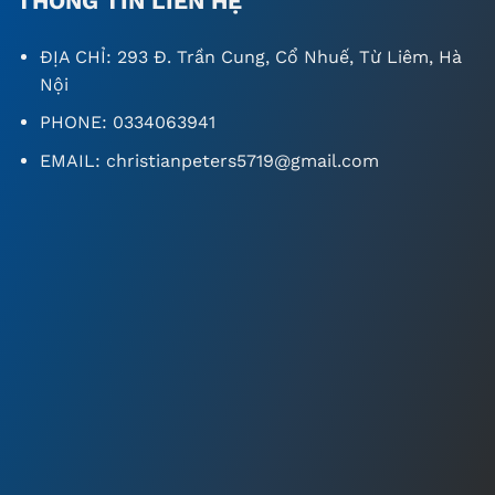
THÔNG TIN LIÊN HỆ
ĐỊA CHỈ:
293 Đ. Trần Cung, Cổ Nhuế, Từ Liêm, Hà
Nội
PHONE:
0334063941
EMAIL:
christianpeters5719@gmail.com