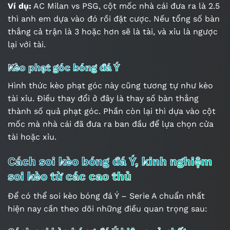
Ví dụ:
AC Milan vs PSG, cột mốc nhà cái đưa ra là 2.5
thì anh em dựa vào đó rồi đặt cược. Nếu tổng số bàn
thắng cả trận là 3 hoặc hơn sẽ là tài, và xỉu là ngược
lại với tài.
Kèo phạt góc bóng đá Ý
Hình thức kèo phạt góc này cũng tương tự như kèo
tài xỉu. Điều thay đổi ở đây là thay số bàn thắng
thành số quả phạt góc. Phần còn lại thì dựa vào cột
mốc mà nhà cái đã đưa ra ban đầu để lựa chọn cửa
tài hoặc xỉu.
Cách soi kèo bóng đá Ý, kinh nghiệm
soi kèo từ các cao thủ
Để có thể soi kèo bóng đá Ý – Serie A chuẩn nhất
hiện nay cần theo dõi những điều quan trọng sau: