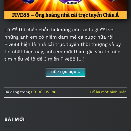
Lô đề thì chắc chắn là không còn xa lạ gì đối với
những anh em có niềm đam mê cá cược nữa rồi.
Five88 hiện là nhà cái trực tuyến thời thượng và uy
tín nhất hiện nay, anh em mới tham gia vào thì nên
tìm hiểu về lô đề 3 miền Five88 […]
TIẾP TỤC ĐỌC
→
Đã đăng trong
LÔ ĐỀ FIVE88
Để lại một bình luận
BÀI MỚI