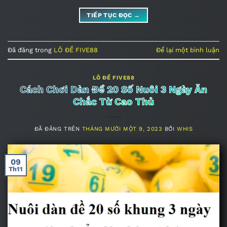
TIẾP TỤC ĐỌC
→
Đã đăng trong
LÔ ĐỀ FIVE88
Để lại một bình luận
LÔ ĐỀ FIVE88
Cách Chơi Dàn Đề 20 Số Nuôi 3 Ngày Ăn
Chắc Từ Cao Thủ
ĐÃ ĐĂNG TRÊN
THÁNG MƯỜI MỘT 9, 2023
BỞI
WHIS
09
Th11