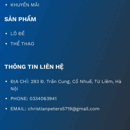
KHUYẾN MÃI
SẢN PHẨM
LÔ ĐỀ
THỂ THAO
THÔNG TIN LIÊN HỆ
ĐỊA CHỈ:
293 Đ. Trần Cung, Cổ Nhuế, Từ Liêm, Hà
Nội
PHONE:
0334063941
EMAIL:
christianpeters5719@gmail.com