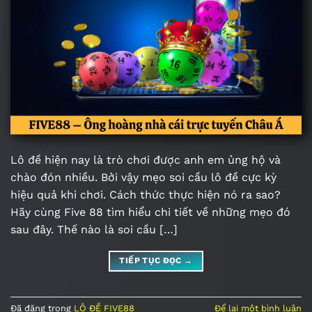
Lô đề hiện nay là trò chơi được anh em ủng hộ và
chào đón nhiều. Bởi vậy mẹo soi cầu lô đề cực kỳ
hiệu quả khi chơi. Cách thức thực hiện nó ra sao?
Hãy cùng Five 88 tìm hiểu chi tiết về những mẹo đó
sau đây. Thế nào là soi cầu […]
TIẾP TỤC ĐỌC
→
Đã đăng trong
LÔ ĐỀ FIVE88
Để lại một bình luận