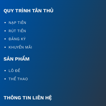
Ngoài ra, việc tìm
link vào Five88
cũng
QUY TRÌNH TÂN THỦ
có thể được thông qua bộ phận CSKH
của sân chơi này. Ngoài đường dẫn chính
thức, bạn cũng có thể tìm thấy các link
NẠP TIỀN
phụ. Những link phụ này sẽ hỗ trợ người
RÚT TIỀN
chơi truy cập trong trường hợp link chính
ĐĂNG KÝ
bị lỗi.
KHUYẾN MÃI
Diễn đàn cá cược trực tuyến
SẢN PHẨM
Nếu như hai cách tìm kiếm đường dẫn
trên không khả quan. Những người chơi
có thể tìm thấy link dẫn vào sân chơi
LÔ ĐỀ
thông qua các diễn đàn, cộng đồng chia
THỂ THAO
sẻ trên các nền tảng.
Tuy nhiên, khi tham gia tại những diễn
THÔNG TIN LIÊN HỆ
đàn này, bạn cần phải hết sức cẩn trọng.
Hãy tìm hiểu link thật kỹ lưỡng trước khi