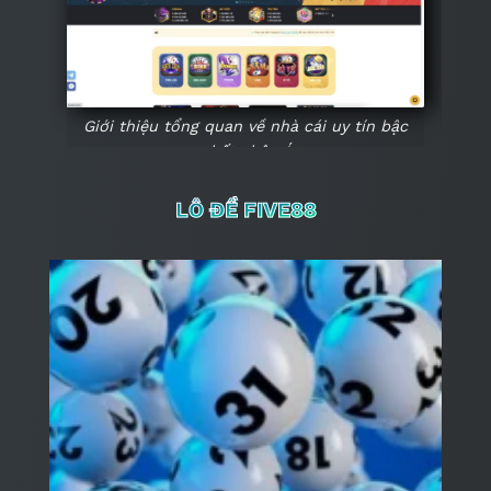
Giới thiệu tổng quan về nhà cái uy tín bậc
nhất châu Á
LÔ ĐỀ FIVE88
Five88
ra đời và mang đến một sân chơi
cá cược chất lượng và đẳng cấp nhất cho
những người chơi. Không dừng lại ở một
thị trường, sân chơi trực tuyến này còn
có tham vọng và tầm nhìn vươn tầm thế
giới.
Như đã biết, hiện nay trên thị trường có
vô vàn các sân chơi trực tuyến lần lượt ra
đời. Một mặt điều này có thể cung cấp
cho những người chơi các dịch vụ game,