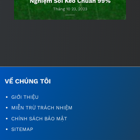
Nghiệm Soi Kèo Chuẩn 99%
Tháng 10 23, 2023
Sau khi đã tham khảo qua về những ưu
điểm vượt trội giúp tạo nên tên tuổi và vị
thế của sân chơi này. Chắc hẳn những
người chơi mới đã rất hào hứng muốn
biết cách tìm kiếm
link vào Five88.
Dưới
đây sẽ là những địa chỉ mà bạn có thể
tìm link truy cập uy tín nhất.
Trang giới thiệu tin cậy Five88.review
VỀ CHÚNG TÔI
Đầu tiên, những người chơi mới có thể
GIỚI THIỆU
tìm kiếm link truy cập tại sân chơi này
thông qua trang giới thiệu. Tại giao diện
MIỄN TRỪ TRÁCH NHIỆM
chính, bạn sẽ thấy ngay đường link dẫn
CHÍNH SÁCH BẢO MẬT
vào sân chơi
Five88
uy tín nhất.
SITEMAP
Bộ phận CSKH