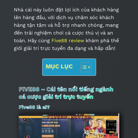
Nhà cái này luôn đặt lợi ích của khách hàng
lên hàng đầu, với dịch vụ chăm sóc khách
hàng tận tâm và hỗ trợ nhanh chóng, mang
đến trải nghiệm chơi cá cược thú vị và an
toàn. Hãy cùng
Five88 review
khám phá thế
giới giải trí trực tuyến đa dạng và hấp dẫn!
MỤC LỤC
FIVE88 – Cái tên nổi tiếng ngành
cá cược giải trí trực tuyến
Five88 là ai?