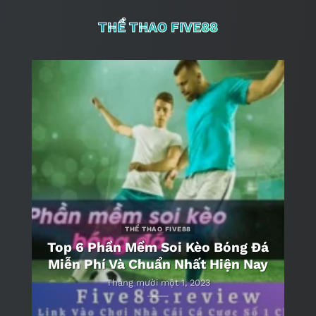
này khiến cho thao tác và trải nghiệm
của những thành viên trở nên tiện lợi và
THỂ THAO FIVE88
nhanh chóng hơn.
Hệ thống giao dịch, thanh toán tính bằng
giây
THỂ THAO FIVE88
Hệ thống giao dịch nhanh gọn và an toàn
Top 6 Phần Mềm Soi Kèo Bóng Đá
Miễn Phí Và Chuẩn Nhất Hiện Nay
Khi đã nhắc đến những ưu điểm của
Tháng mười một 1, 2023
Five88,
chắc chắn không thể bỏ qua hệ
thống giao dịch. Các thao tác nạp/ rút