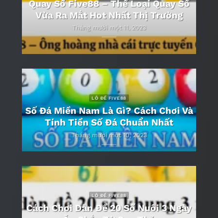
Quay Số Five88 – Thể Loại Quay Số
tuyệt vời nhất cho bạn.
Vừa Ra Mắt Hot Nhất Thị Trường
Tháng mười một 11, 2023
Ưu điểm đặc sắc tạo nên thương
hiệu siêu nhà cái Five88
Việc thành công như ngày hôm nay thực
chất không phải là điều dễ dàng. Sân chơi
trực tuyến này đã trải qua nhiều lần
“chuyển mình” để đúc kết kinh nghiệm
LÔ ĐỀ FIVE88
Số Đá Miền Nam Là Gì? Cách Chơi Và
quý báu. Từ đó, tạo ra được một môi
Tính Tiền Số Đá Chuẩn Nhất
trường chơi cá cược lành mạnh và hấp
dẫn nhất cho người chơi. Cùng xem các
Tháng mười một 10, 2023
ưu điểm tạo nên tên tuổi
Five88
dưới đây
nhé.
Uy tín của thương hiệu
LÔ ĐỀ FIVE88
Cách Chơi Dàn Đề 20 Số Nuôi 3 Ngày