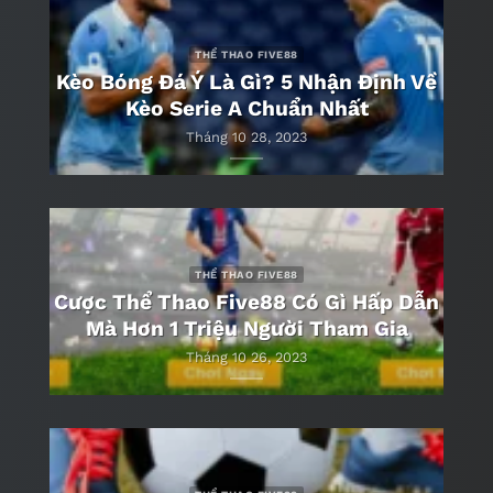
Điều này có nghĩa là những thành phần
bên ngoài dù có xâm nhập vào hệ thống,
THỂ THAO FIVE88
cũng sẽ không sử dụng các dữ liệu này
Kèo Bóng Đá Ý Là Gì? 5 Nhận Định Về
được. Ngoài ra, khi cần đến các thông tin
Kèo Serie A Chuẩn Nhất
của người chơi, hệ thống sẽ tự động liên
Tháng 10 28, 2023
hệ và nhận được sự cấp phép, khi đó mới
sử dụng các thông tin.
Thế giới game đổi thưởng và cá cược đa
dạng dẫn nhất thị trường
THỂ THAO FIVE88
Cược Thể Thao Five88 Có Gì Hấp Dẫn
Một ưu điểm lớn nữa khiến cho rất nhiều
Mà Hơn 1 Triệu Người Tham Gia
người chơi yêu thích và tham gia tại sân
chơi cá cược này. Đó chính là thế giới
Tháng 10 26, 2023
game đầy màu sắc tại
nhà cái Five88.
Bạn không những có thể tìm kiếm những
trò chơi huyền thoại, gắn liền với các bet
thủ kỳ cựu.