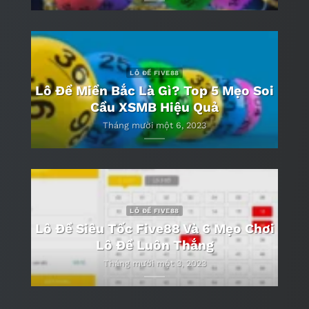
Sân chơi cam kết hoạt động uy tín và
minh bạch trước toàn bộ thành viên đang
trải nghiệm tại đây. Bạn cũng có thể thoải
mái trải nghiệm các sản phẩm game và
LÔ ĐỀ FIVE88
dịch vụ tại sân chơi này.
Lô Đề Miền Bắc Là Gì? Top 5 Mẹo Soi
Cầu XSMB Hiệu Quả
Chất lượng dịch vụ tuyệt hảo
Tháng mười một 6, 2023
Không chỉ hệ thống cá cược, mà các dịch
vụ dành cho khách hàng cũng được nâng
cấp, bảo trì. Chính vì thế, những người
chơi cá cược sẽ không bao giờ “rơi” vào
tình trạng lỗi hệ thống như tại các sân
LÔ ĐỀ FIVE88
Lô Đề Siêu Tốc Five88 Và 6 Mẹo Chơi
chơi khác.
Lô Đề Luôn Thắng
Bên cạnh đó, sân chơi còn thường xuyên
Tháng mười một 3, 2023
nâng cấp các dịch vụ, cũng như là tính
năng mới cho những khách hàng. Điều