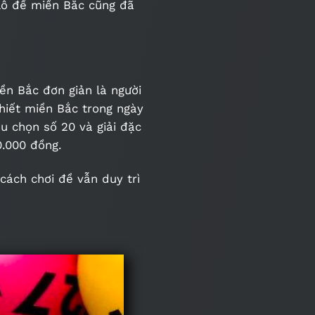
 lô đề miền Bắc cũng đã
iền Bắc đơn giản là người
thiết miền Bắc trong ngày
ếu chọn số 20 và giải đặc
0.000 đồng.
 cách chơi đề vẫn duy trì