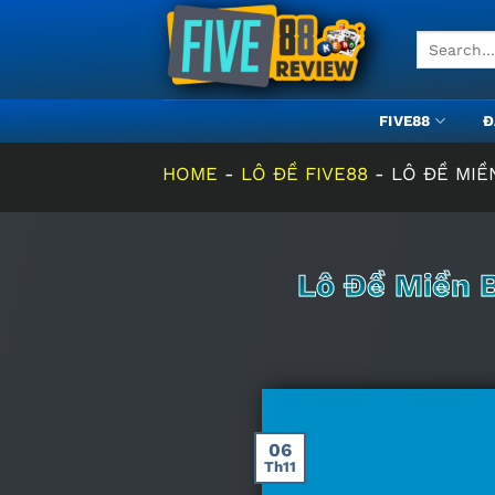
Chuyển
đến
nội
dung
FIVE88
Đ
HOME
-
LÔ ĐỀ FIVE88
-
LÔ ĐỀ MIỀ
Lô Đề Miền 
06
Th11