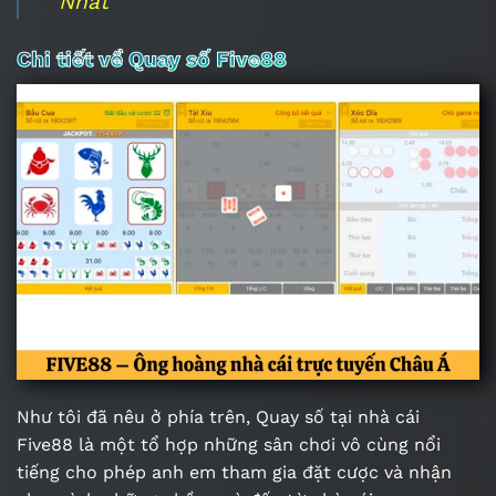
Nhất
Chi tiết về Quay số Five88
Như tôi đã nêu ở phía trên, Quay số tại nhà cái
Five88 là một tổ hợp những sân chơi vô cùng nổi
tiếng cho phép anh em tham gia đặt cược và nhận