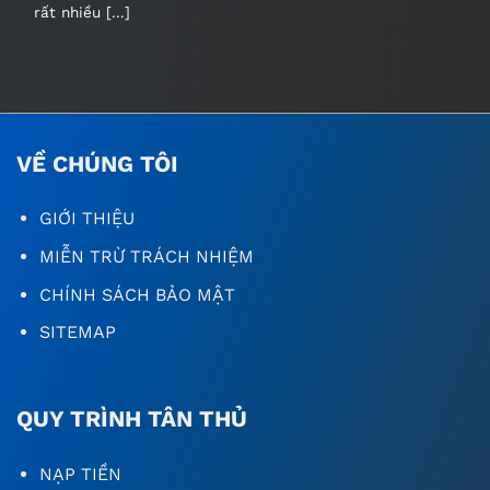
rất nhiều [...]
VỀ CHÚNG TÔI
GIỚI THIỆU
MIỄN TRỪ TRÁCH NHIỆM
CHÍNH SÁCH BẢO MẬT
SITEMAP
QUY TRÌNH TÂN THỦ
NẠP TIỀN