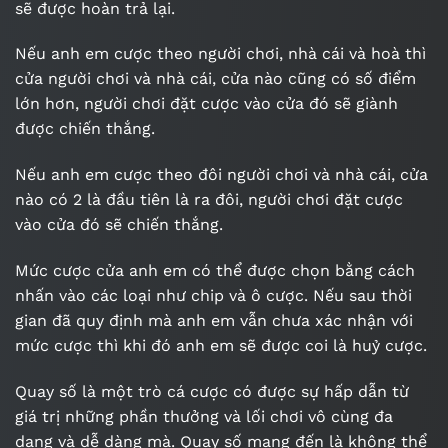
sẽ được hoàn trả lại.
Nếu anh em cược theo người chơi, nhà cái và hoà thì
cửa người chơi và nhà cái, cửa nào cũng có số điểm
lớn hơn, người chơi đặt cược vào cửa đó sẽ giành
được chiến thắng.
Nếu anh em cược theo đôi người chơi và nhà cái, cửa
nào có 2 là đầu tiên là ra đôi, người chơi đặt cược
vào cửa đó sẽ chiến thắng.
Mức cược cửa anh em có thể được chọn bằng cách
nhấn vào các loại như chip và ô cược. Nếu sau thời
gian đã quy định mà anh em vẫn chưa xác nhận với
mức cược thì khi đó anh em sẽ được coi là huỷ cược.
Quay số là một trò cá cược có được sự hấp dẫn từ
giá trị những phần thưởng và lối chơi vô cùng đa
dạng và dễ dàng mà. Quay số mang đến là không thể