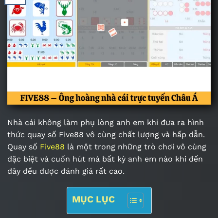
Nhà cái không làm phụ lòng anh em khi đưa ra hình
thức quay số Five88 vô cùng chất lượng và hấp dẫn.
Quay số
Five88
là một trong những trò chơi vô cùng
đặc biệt và cuốn hút mà bất kỳ anh em nào khi đến
đây đều được đánh giá rất cao.
MỤC LỤC