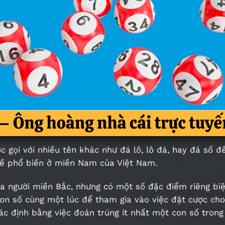
 gọi với nhiều tên khác như đá lô, lô đá, hay đá số đ
 đề phổ biến ở miền Nam của Việt Nam.
ủa người miền Bắc, nhưng có một số đặc điểm riêng biệt
on số cùng một lúc để tham gia vào việc đặt cược cho
xác định bằng việc đoán trúng ít nhất một con số tron