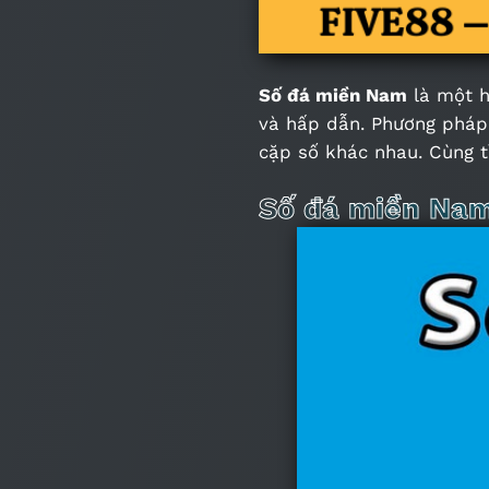
Số đá miền Nam
là một h
và hấp dẫn. Phương pháp
cặp số khác nhau. Cùng t
Số đá miền Nam