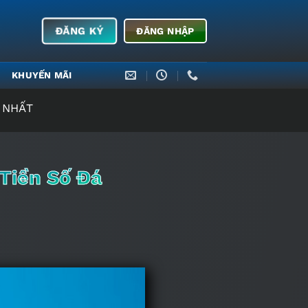
ĐĂNG KÝ
ĐĂNG NHẬP
KHUYẾN MÃI
 NHẤT
Tiền Số Đá