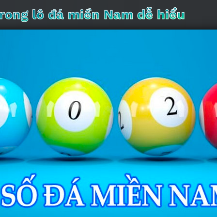
trong lô đá miền Nam dễ hiểu