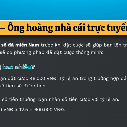
g
số đá miền Nam
trước khi đặt cược sẽ giúp bạn lên t
 sẽ có phương pháp để đặt cược thông minh:
g bao nhiêu?
bạn đặt cược 48.000 VNĐ. Tỷ lệ ăn trong trường hợp đ
 số tiền sẽ được tính:
 số tiền thưởng, bạn nhân số tiền cược với tỷ lệ ăn.
0 VNĐ x 12.5 = 600.000 VNĐ.