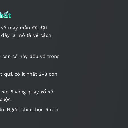
hất
on số may mắn để đặt
 đây là mô tả về cách
i con số này đều về trong
t quả có ít nhất 2-3 con
 vào 6 vòng quay xổ số
cuộc.
n. Người chơi chọn 5 con